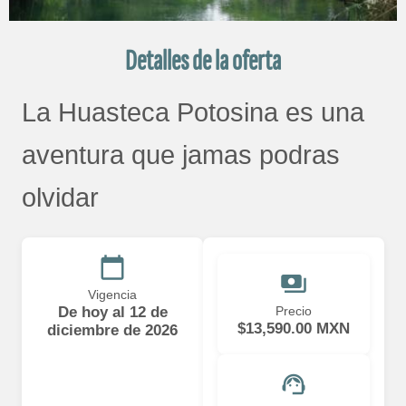
Detalles de la oferta
La Huasteca Potosina es una
aventura que jamas podras
olvidar
calendar_today
payments
Vigencia
De hoy al 12 de
Precio
$13,590.00 MXN
diciembre de 2026
support_agent